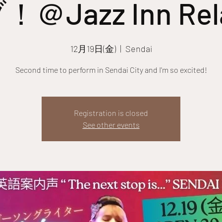
＠Jazz Inn Rela
12月19日(金)
  |  
Sendai
Second time to perform in Sendai City and I'm so excited!
Registration is closed
See other events