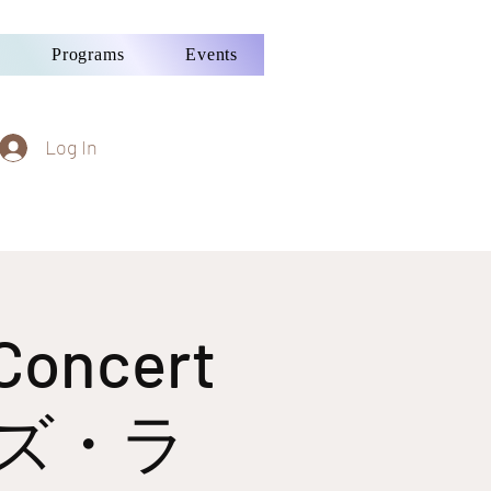
Programs
Events
Log In
 Concert
ズ・ラ