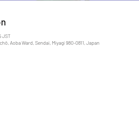
on
5 JST
chō, Aoba Ward, Sendai, Miyagi 980-0811, Japan