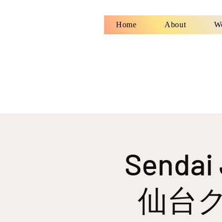
Home
About
W
Sendai 
仙台