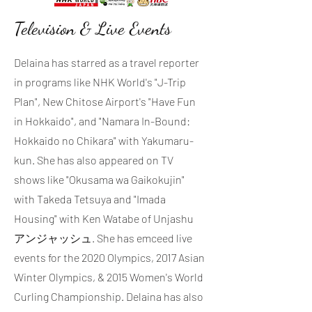
Television & Live Events
Delaina has starred as a travel reporter
in programs like NHK World's "J-Trip
Plan", New Chitose Airport's "Have Fun
in Hokkaido", and "Namara In-Bound:
Hokkaido no Chikara" with Yakumaru-
kun. She has also appeared on TV
shows like "Okusama wa Gaikokujin"
with Takeda Tetsuya and "Imada
Housing" with Ken Watabe of Unjashu
アンジャッシュ. She has emceed live
events for the 2020 Olympics, 2017 Asian
Winter Olympics, & 2015 Women's World
Curling Championship. Delaina has also