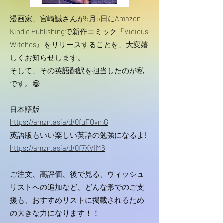
漫画家、宮崎誠さんが5月5日にAmazon
Kindle Publishingで新作コミック『Vicious
Witches』をリリースすることを、大変嬉
しくお知らせします。
そして、その英語翻訳を担当したのが私
です。😁
日本語版:
https://amzn.asia/d/0fuFOvmG
英語版もいい楽しい英語の勉強になるよ!
https://amzn.asia/d/0f7XVIM6
ご注文、高評価、後で見る、ウィッシュ
リストへの追加など、どんな形でのご支
援も、おすすめリストに掲載されるため
の大きな力になります！！