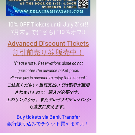
10% OFF Tickets until July 31st!!
7月末までにさらに10％オフ!!
Advanced Discount Tickets
割引前売り券 販売中！
*Please note: Reservations alone do not
guarantee the advance ticket price.
Please pay in advance to enjoy the discount!
ご注意ください: 当日支払いでは割引が適用
されませんので、購入が必要です。
上のリンクから、またデレイナやビレバンか
ら直接に変えます。
Buy tickets via Bank Transfer
銀行振り込みでチケット買えますよ！