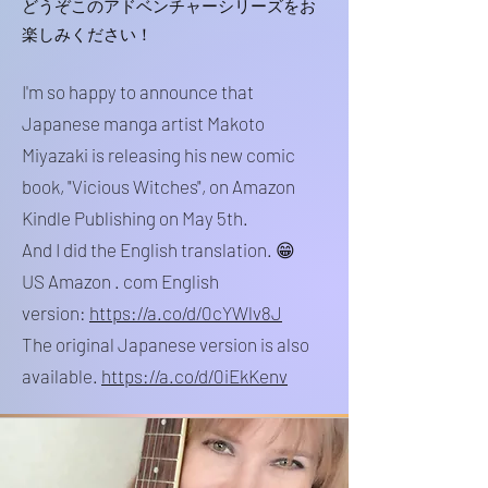
どうぞこのアドベンチャーシリーズをお
楽しみください！
I'm so happy to announce that
Japanese manga artist Makoto
Miyazaki is releasing his new comic
book, "Vicious Witches", on Amazon
Kindle Publishing on May 5th.
And I did the English translation. 😁
US Amazon . com English
version:
https://a.co/d/0cYWlv8J
The original Japanese version is also
available.
https://a.co/d/0iEkKenv