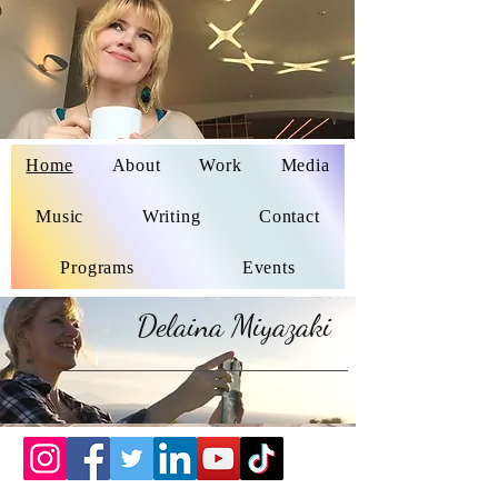
Home
About
Work
Media
Delaina Miyazaki
Music
Writing
Contact
Programs
Events
Delaina Miyazaki